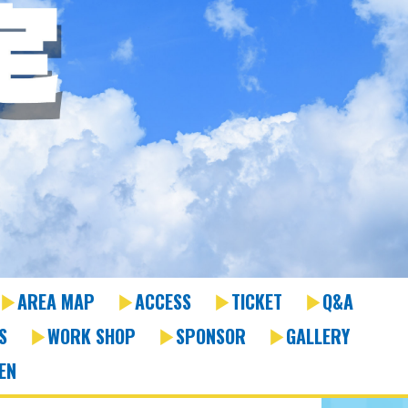
AREA MAP
ACCESS
TICKET
Q&A
S
WORK SHOP
SPONSOR
GALLERY
EN