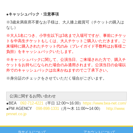
●キャッシュバック・注意事項
※3歳未満座席不要なお子様は、大人膝上鑑賞可（チケットの購入は
なし）
※大人1名につき、小学生以下は3名まで入場可ですが、事前にチケッ
トを中高生チケットもしくは、大人チケットご購入いただきます。ご
来場時に購入されたチケット代のみ（プレイガイド手数料はお客様ご
負担）をキャッシュバックいたします。
※キャッシュバックに関して、公演当日、ご来場された方で、購入チ
ケットをお持ちになられた場合のみ適用されます。公演当日の会場以
外でのキャッシュバックは出来かねますのでご了承下さい。
※身分証のチェックをさせていただく場合がございます。
公演に関するお問い合わせ
●BEA
092-712-4221
（平⽇ 12:00〜16:00）
https://www.bea-net.com/
●PM AGENCY
098-898-1331
（⽉〜⽊ 11:00〜14:00）
http://www.
pmnet.co.jp
当サイトについて
アカウントについて